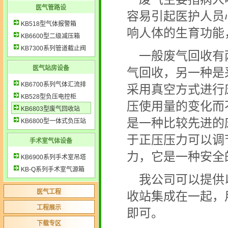
医气管路设
容易引起医护人员
KB518型气体报警箱
响人体的生育功能
KB6600型二级减压箱
KB7300系列管道截止阀
一般废气回收有
医气站房设备
气回收，另一种是
KB6700系列气体汇流排
采用真空方式进行
KB528型负压电控柜
压使用量的变化而
KB6803型废气回收站
是一种比较先进的
KB6800型一体式负压站
于正压压力可以调
手术室气体设备
力，它是一种安全
KB6900系列手术室吊塔
KB-Q系列手术室气源箱
我公司可以提供
医气工程
收站集成在一起，
工程展示
即可。
下载专区