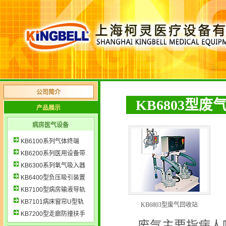
公司简介
KB6803型废
产品展示
病房医气设备
KB6100系列气体终端
KB6200系列医用设备带
KB6300系列氧气吸入器
KB6400型负压吸引装置
KB7100型病房输液导轨
KB7101病床窗帘U型轨
KB6803型废气回收站
KB7200型走廊防撞扶手
废气主要指病人