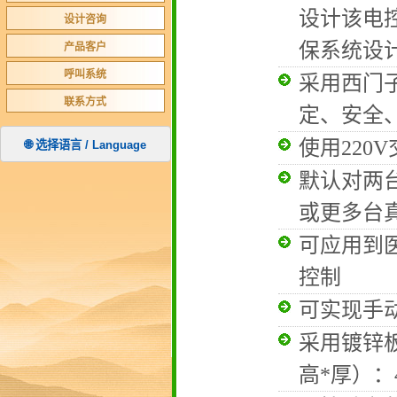
设计该电
设计咨询
保系统设
产品客户
呼叫系统
采用西门
联系方式
定、安全
使用220
🌐 选择语言 / Language
默认对两
或更多台
可应用到
控制
可实现手
采用镀锌
高*厚）：4